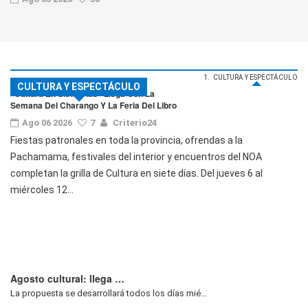
CULTURA Y ESPECTÁCULO
CULTURA Y ESPECTÁCULO
CULTURA Y ESPECTÁCULO
"Cultura En Siete Días" Llega Con La
Semana Del Charango Y La Feria Del Libro
Ago 06 2026
7
Criterio24
Fiestas patronales en toda la provincia, ofrendas a la
Pachamama, festivales del interior y encuentros del NOA
completan la grilla de Cultura en siete días. Del jueves 6 al
miércoles 12...
Agosto cultural: llega …
La propuesta se desarrollará todos los días mié…