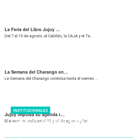
La Feria del Libro Jujuy …
Del 7 al 15 de agosto, el Cabildo, la CAJA y el Te…
La Semana del Charango en…
La Semana del Charango continúa hasta el viernes …
INSTITUCIONALES
Jujuy impulsa su agenda t…
El ISJ Denuncia Cuentas Falsas De Redes Sociales Que Ofrecen
El evento se realizará el 13 y 14 de agosto y for…
Beneficios A Afiliados
Ago 04 2026
44