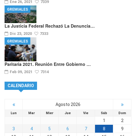
Ene 26, 2021
7339
GREMIALES
La Justicia Federal Rechazó La Denuncia…
Dic 23, 2020
7333
GREMIALES
Paritaria 2021. Reunión Entre Gobierno …
Feb 09, 2021
7314
CALENDARIO
«
»
Agosto 2026
Lun
Mar
Mier
Jue
Vie
Sáb
Dom
1
2
3
4
5
6
7
8
9