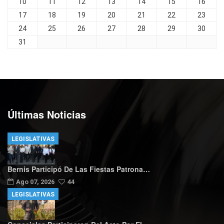
10
11
12
13
14
15
16
17
18
19
20
21
22
23
24
25
26
27
28
29
30
31
Últimas Noticias
LEGISLATIVAS
Bernis Participó De Las Fiestas Patrona…
Ago 07, 2026
44
LEGISLATIVAS