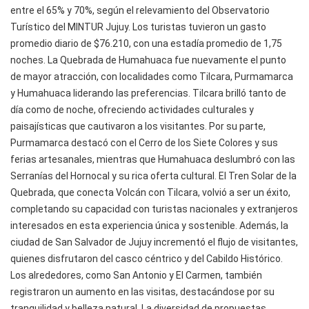
entre el 65% y 70%, según el relevamiento del Observatorio
Turístico del MINTUR Jujuy. Los turistas tuvieron un gasto
promedio diario de $76.210, con una estadía promedio de 1,75
noches. La Quebrada de Humahuaca fue nuevamente el punto
de mayor atracción, con localidades como Tilcara, Purmamarca
y Humahuaca liderando las preferencias. Tilcara brilló tanto de
día como de noche, ofreciendo actividades culturales y
paisajísticas que cautivaron a los visitantes. Por su parte,
Purmamarca destacó con el Cerro de los Siete Colores y sus
ferias artesanales, mientras que Humahuaca deslumbró con las
Serranías del Hornocal y su rica oferta cultural. El Tren Solar de la
Quebrada, que conecta Volcán con Tilcara, volvió a ser un éxito,
completando su capacidad con turistas nacionales y extranjeros
interesados en esta experiencia única y sostenible. Además, la
ciudad de San Salvador de Jujuy incrementó el flujo de visitantes,
quienes disfrutaron del casco céntrico y del Cabildo Histórico.
Los alrededores, como San Antonio y El Carmen, también
registraron un aumento en las visitas, destacándose por su
tranquilidad y belleza natural. La diversidad de propuestas