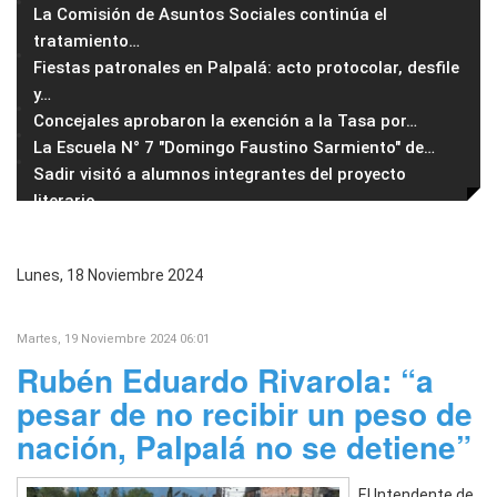
La Comisión de Asuntos Sociales continúa el
tratamiento
…
Fiestas patronales en Palpalá: acto protocolar, desfile
y
…
Concejales aprobaron la exención a la Tasa por
…
La Escuela N° 7 "Domingo Faustino Sarmiento" de
…
Sadir visitó a alumnos integrantes del proyecto
literario
…
Lunes, 18 Noviembre 2024
Martes, 19 Noviembre 2024 06:01
Rubén Eduardo Rivarola: “a
pesar de no recibir un peso de
nación, Palpalá no se detiene”
El Intendente de