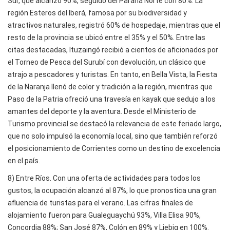
Sur, que alcanzó 90%, seguido del Paraná Norte con 80%. La
región Esteros del Iberá, famosa por su biodiversidad y
atractivos naturales, registró 60% de hospedaje, mientras que el
resto de la provincia se ubicó entre el 35% y el 50%. Entre las
citas destacadas, Ituzaingó recibió a cientos de aficionados por
el Torneo de Pesca del Surubí con devolución, un clásico que
atrajo a pescadores y turistas. En tanto, en Bella Vista, la Fiesta
de la Naranja llenó de color y tradición a la región, mientras que
Paso de la Patria ofreció una travesía en kayak que sedujo a los
amantes del deporte y la aventura. Desde el Ministerio de
Turismo provincial se destacó la relevancia de este feriado largo,
que no solo impulsó la economía local, sino que también reforzó
el posicionamiento de Corrientes como un destino de excelencia
en el país.
8) Entre Ríos. Con una oferta de actividades para todos los
gustos, la ocupación alcanzó al 87%, lo que pronostica una gran
afluencia de turistas para el verano. Las cifras finales de
alojamiento fueron para Gualeguaychú 93%, Villa Elisa 90%,
Concordia 88%; San José 87%, Colón en 89% y Liebig en 100%.