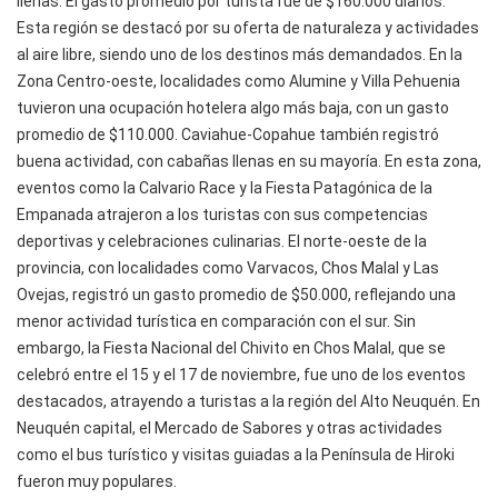
llenas. El gasto promedio por turista fue de $160.000 diarios.
Esta región se destacó por su oferta de naturaleza y actividades
al aire libre, siendo uno de los destinos más demandados. En la
Zona Centro-oeste, localidades como Alumine y Villa Pehuenia
tuvieron una ocupación hotelera algo más baja, con un gasto
promedio de $110.000. Caviahue-Copahue también registró
buena actividad, con cabañas llenas en su mayoría. En esta zona,
eventos como la Calvario Race y la Fiesta Patagónica de la
Empanada atrajeron a los turistas con sus competencias
deportivas y celebraciones culinarias. El norte-oeste de la
provincia, con localidades como Varvacos, Chos Malal y Las
Ovejas, registró un gasto promedio de $50.000, reflejando una
menor actividad turística en comparación con el sur. Sin
embargo, la Fiesta Nacional del Chivito en Chos Malal, que se
celebró entre el 15 y el 17 de noviembre, fue uno de los eventos
destacados, atrayendo a turistas a la región del Alto Neuquén. En
Neuquén capital, el Mercado de Sabores y otras actividades
como el bus turístico y visitas guiadas a la Península de Hiroki
fueron muy populares.