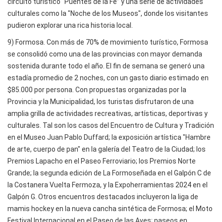
circuito turístico “Puentes de la Fe” y una serie de actividades
culturales como la "Noche de los Museos", donde los visitantes
pudieron explorar una rica historia local.
9) Formosa. Con más de 70% de movimiento turístico, Formosa
se consolidó como una de las provincias con mayor demanda
sostenida durante todo el año. El fin de semana se generó una
estadía promedio de 2 noches, con un gasto diario estimado en
$85.000 por persona. Con propuestas organizadas por la
Provincia y la Municipalidad, los turistas disfrutaron de una
amplia grilla de actividades recreativas, artísticas, deportivas y
culturales. Tal son los casos del Encuentro de Cultura y Tradición
en el Museo Juan Pablo Duffard; la exposición artística "Hambre
de arte, cuerpo de pan" en la galería del Teatro de la Ciudad; los
Premios Lapacho en el Paseo Ferroviario; los Premios Norte
Grande; la segunda edición de La Formoseñada en el Galpón C de
la Costanera Vuelta Fermoza, y la Expoherramientas 2024 en el
Galpón G. Otros encuentros destacados incluyeron la liga de
mamis hockey en la nueva cancha sintética de Formosa; el Moto
Festival Internacional en el Paseo de las Aves; paseos en