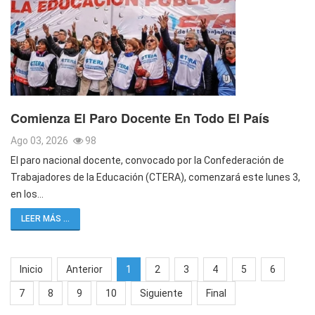
Comienza El Paro Docente En Todo El País
Ago 03, 2026
98
El paro nacional docente, convocado por la Confederación de
Trabajadores de la Educación (CTERA), comenzará este lunes 3,
en los…
LEER MÁS ...
Inicio
Anterior
1
2
3
4
5
6
7
8
9
10
Siguiente
Final