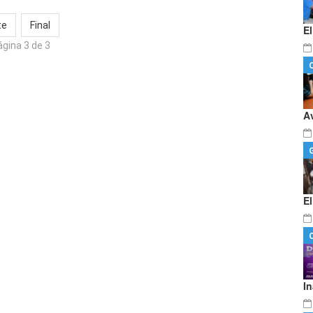
te
Final
E
gina 3 de 3
A
E
I