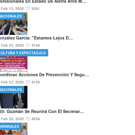
rofesionales En Estado De Alerta Ante M…
Feb 13, 2020
9241
NACIONALES
onzález García: "Estamos Lejos D…
Feb 07, 2020
9144
CULTURA Y ESPECTÁCULO
oordinan Acciones De Prevención Y Segu…
Feb 07, 2020
9135
NACIONALES
20: Guzmán Se Reunirá Con El Secretar…
Feb 20, 2020
8934
GREMIALES