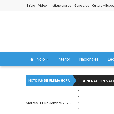
Inicio
Video
Institucionales
Generales
Cultura y Espe
Inicio
Interior
Nacionales
Leg
NOTICIAS DE ÚLTIMA HORA
GENERACIÓN VAL
El “Lobo” da vuelt
La Legislatura de
La Legislatura fu
Martes, 11 Noviembre 2025
El intendente Riva
El gobernador enc