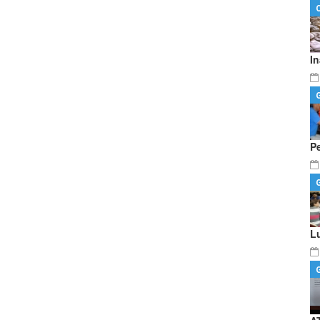
I
P
L