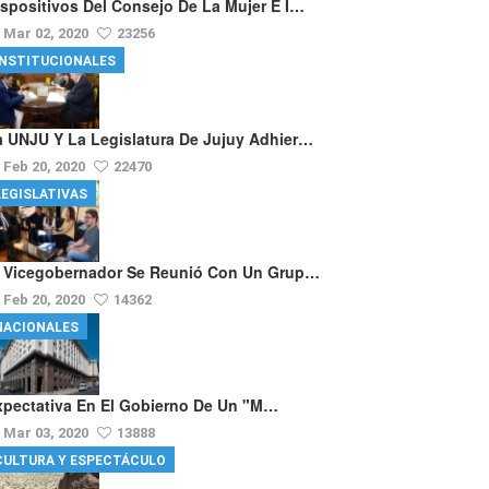
ispositivos Del Consejo De La Mujer E I…
Mar 02, 2020
23256
INSTITUCIONALES
a UNJU Y La Legislatura De Jujuy Adhier…
Feb 20, 2020
22470
LEGISLATIVAS
l Vicegobernador Se Reunió Con Un Grup…
Feb 20, 2020
14362
NACIONALES
xpectativa En El Gobierno De Un "m…
Mar 03, 2020
13888
CULTURA Y ESPECTÁCULO