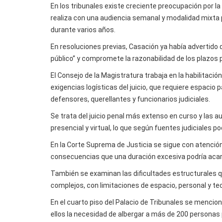
En los tribunales existe creciente preocupación por l
realiza con una audiencia semanal y modalidad mixta 
durante varios años.
En resoluciones previas, Casación ya había advertido q
público” y compromete la razonabilidad de los plazos 
El Consejo de la Magistratura trabaja en la habilitaci
exigencias logísticas del juicio, que requiere espaci
defensores, querellantes y funcionarios judiciales.
Se trata del juicio penal más extenso en curso y las 
presencial y virtual, lo que según fuentes judiciales p
En la Corte Suprema de Justicia se sigue con atención 
consecuencias que una duración excesiva podría acarre
También se examinan las dificultades estructurales que
complejos, con limitaciones de espacio, personal y te
En el cuarto piso del Palacio de Tribunales se mencio
ellos la necesidad de albergar a más de 200 personas 