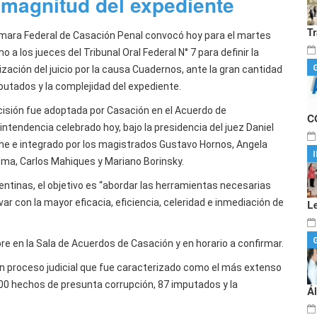
a magnitud del expediente
T
mara Federal de Casación Penal convocó hoy para el martes
o a los jueces del Tribunal Oral Federal N° 7 para definir la
zación del juicio por la causa Cuadernos, ante la gran cantidad
putados y la complejidad del expediente.
cisión fue adoptada por Casación en el Acuerdo de
C
intendencia celebrado hoy, bajo la presidencia del juez Daniel
ne e integrado por los magistrados Gustavo Hornos, Angela
ma, Carlos Mahiques y Mariano Borinsky.
entinas, el objetivo es “abordar las herramientas necesarias
 con la mayor eficacia, eficiencia, celeridad e inmediación de
L
re en la Sala de Acuerdos de Casación y en horario a confirmar.
n proceso judicial que fue caracterizado como el más extenso
00 hechos de presunta corrupción, 87 imputados y la
Á