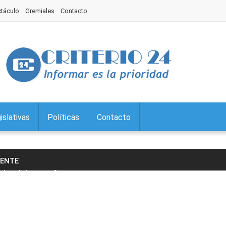
ctáculo
Gremiales
Contacto
islativas
Políticas
Contacto
IENTE
a la página y enfrenta
…
claró de interés "Desafío ECO Padre
…
e sede de una capacitación sobre
…
rola prepara un gran Festejo por
…
abezó la entrega de anteojos de
…