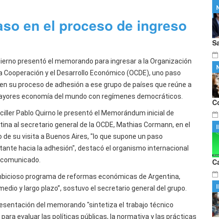
s, una nueva herramienta digital para
…
para fortalecer estrategias por las lactancias
aso en el proceso de ingreso
S
bierno presentó el memorando para ingresar a la Organización
la Cooperación y el Desarrollo Económico (OCDE), uno paso
 en su proceso de adhesión a ese grupo de países que reúne a
ayores economía del mundo con regímenes democráticos.
C
nciller Pablo Quirno le presentó el Memorándum inicial de
tina al secretario general de la OCDE, Mathias Cormann, en el
 de su visita a Buenos Aires, "lo que supone un paso
tante hacia la adhesión", destacó el organismo internacional
 comunicado.
C
mbicioso programa de reformas económicas de Argentina,
edio y largo plazo”, sostuvo el secretario general del grupo.
presentación del memorando "sintetiza el trabajo técnico
 para evaluar las políticas públicas, la normativa y las prácticas