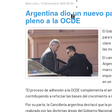
Lanzaron REBA Plu
Miércoles, 12 Noviembre 2025 05:59
"Jujuy acompaña" 
Argentina dio un nuevo p
›
‹
pleno a la OCDE
El Go
para 
clave
las m
El ca
Argen
marco
impor
en un
“El proceso de adhesión a la OCDE complementa el a
contribuyendo a reforzar las bases del crecimiento a m
Por su parte, la Cancillería argentina destacó que la 
realizado por las distintas áreas del Gobierno Nacional