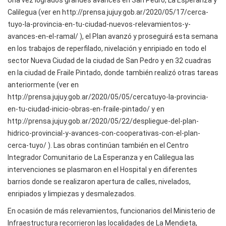
Una vez logrados grandes avances en San Pedro, La Esperanza y
Calilegua (ver en http://prensa.jujuy.gob.ar/2020/05/17/cerca-
tuyo-la-provincia-en-tu-ciudad-nuevos-relevamientos-y-
avances-en-el-ramal/ ), el Plan avanzó y proseguirá esta semana
en los trabajos de reperfilado, nivelación y enripiado en todo el
sector Nueva Ciudad de la ciudad de San Pedro y en 32 cuadras
en la ciudad de Fraile Pintado, donde también realizó otras tareas
anteriormente (ver en
http://prensa.jujuy.gob.ar/2020/05/05/cercatuyo-la-provincia-
en-tu-ciudad-inicio-obras-en-fraile-pintado/ y en
http://prensa.jujuy.gob.ar/2020/05/22/despliegue-del-plan-
hidrico-provincial-y-avances-con-cooperativas-con-el-plan-
cerca-tuyo/ ). Las obras continúan también en el Centro
Integrador Comunitario de La Esperanza y en Calilegua las
intervenciones se plasmaron en el Hospital y en diferentes
barrios donde se realizaron apertura de calles, nivelados,
enripiados y limpiezas y desmalezados.
En ocasión de más relevamientos, funcionarios del Ministerio de
Infraestructura recorrieron las localidades de La Mendieta,