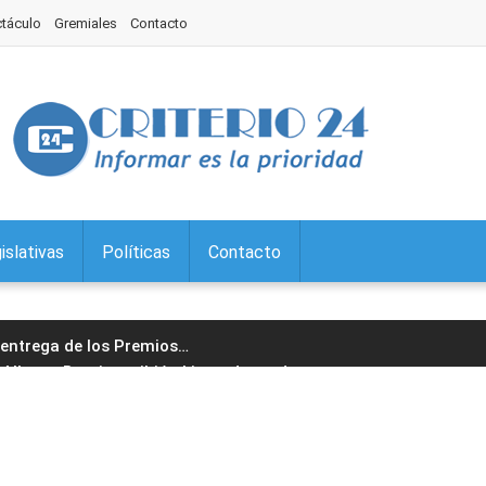
ctáculo
Gremiales
Contacto
islativas
Políticas
Contacto
a entrega de los Premios
…
Alberto Bernis recibió al intendente de
…
Interés Legislativo la muestra "Regiones
…
untos Sociales continúa el tratamiento
…
 en Palpalá: acto protocolar, desfile y
…
ron la exención a la Tasa por
…