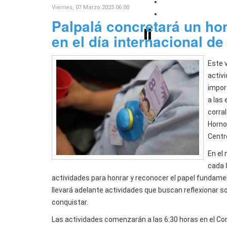
La Escuela N° 7 "
Viernes, 07 Marzo 2025 06:00
Sadir visitó a alu
Palpalá concretará un ho
›
‹
en el día internacional de
Este v
activ
impor
a las
corral
Hornos
Centro
En el
cada 
actividades para honrar y reconocer el papel fundamen
llevará adelante actividades que buscan reflexionar s
conquistar.
Las actividades comenzarán a las 6:30 horas en el Cor