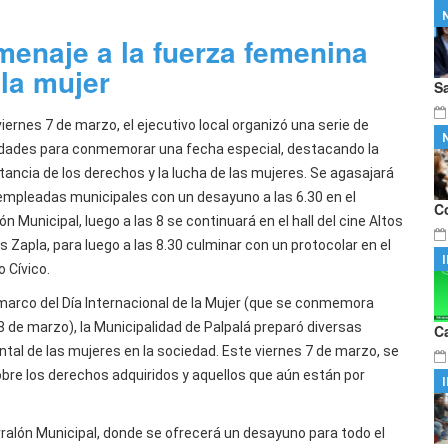
Domingo Faustino Sarmiento" de
…
mnos integrantes del proyecto literario
…
menaje a la fuerza femenina
 la mujer
S
iernes 7 de marzo, el ejecutivo local organizó una serie de
idades para conmemorar una fecha especial, destacando la
tancia de los derechos y la lucha de las mujeres. Se agasajará
 empleadas municipales con un desayuno a las 6.30 en el
C
ón Municipal, luego a las 8 se continuará en el hall del cine Altos
 Zapla, para luego a las 8.30 culminar con un protocolar en el
 Cívico.
 marco del Día Internacional de la Mujer (que se conmemora
8 de marzo), la Municipalidad de Palpalá preparó diversas
C
tal de las mujeres en la sociedad. Este viernes 7 de marzo, se
obre los derechos adquiridos y aquellos que aún están por
ralón Municipal, donde se ofrecerá un desayuno para todo el