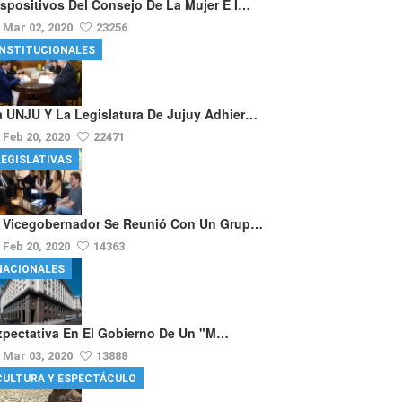
ispositivos Del Consejo De La Mujer E I…
Mar 02, 2020
23256
INSTITUCIONALES
a UNJU Y La Legislatura De Jujuy Adhier…
Feb 20, 2020
22471
LEGISLATIVAS
l Vicegobernador Se Reunió Con Un Grup…
Feb 20, 2020
14363
NACIONALES
xpectativa En El Gobierno De Un "m…
Mar 03, 2020
13888
CULTURA Y ESPECTÁCULO