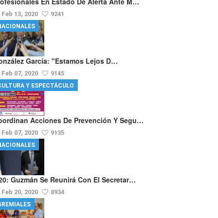
rofesionales En Estado De Alerta Ante M…
Feb 13, 2020
9241
NACIONALES
onzález García: "Estamos Lejos D…
Feb 07, 2020
9145
CULTURA Y ESPECTÁCULO
oordinan Acciones De Prevención Y Segu…
Feb 07, 2020
9135
NACIONALES
20: Guzmán Se Reunirá Con El Secretar…
Feb 20, 2020
8934
GREMIALES