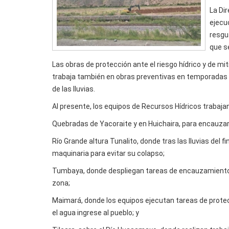
La Di
ejecu
resgua
que se
Las obras de protección ante el riesgo hídrico y de mit
trabaja también en obras preventivas en temporadas pre
de las lluvias.
Al presente, los equipos de Recursos Hídricos trabajan
Quebradas de Yacoraite y en Huichaira, para encauzar e
Río Grande altura Tunalito, donde tras las lluvias del
maquinaria para evitar su colapso;
Tumbaya, donde despliegan tareas de encauzamiento pa
zona;
Maimará, donde los equipos ejecutan tareas de protecc
el agua ingrese al pueblo; y