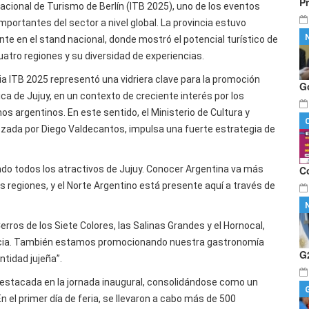
P
nacional de Turismo de Berlín (ITB 2025), uno de los eventos
mportantes del sector a nivel global. La provincia estuvo
nte en el stand nacional, donde mostró el potencial turístico de
uatro regiones y su diversidad de experiencias.
ria ITB 2025 representó una vidriera clave para la promoción
G
ica de Jujuy, en un contexto de creciente interés por los
os argentinos. En este sentido, el Ministerio de Cultura y
ezada por Diego Valdecantos, impulsa una fuerte estrategia de
o todos los atractivos de Jujuy. Conocer Argentina va más
C
tas regiones, y el Norte Argentino está presente aquí a través de
ros de los Siete Colores, las Salinas Grandes y el Hornocal,
vincia. También estamos promocionando nuestra gastronomía
G
ntidad jujeña”.
destacada en la jornada inaugural, consolidándose como un
n el primer día de feria, se llevaron a cabo más de 500