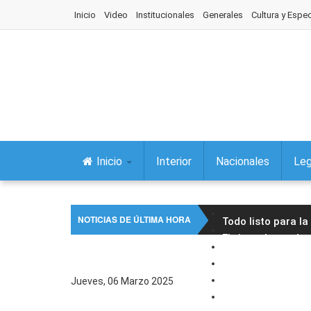
Inicio
Video
Institucionales
Generales
Cultura y Espe
Inicio
Interior
Nacionales
Leg
NOTICIAS DE ÚLTIMA HORA
Todo listo para l
El vicegobernador 
Fue declarada de 
La Comisión de As
Jueves, 06 Marzo 2025
Fiestas patronales
Concejales aproba