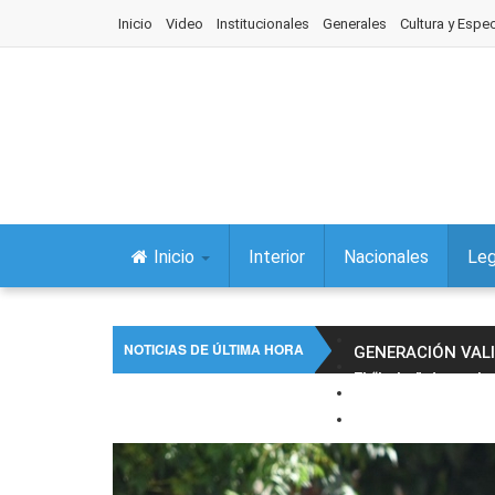
Inicio
Video
Institucionales
Generales
Cultura y Espe
Inicio
Interior
Nacionales
Leg
NOTICIAS DE ÚLTIMA HORA
GENERACIÓN VAL
El “Lobo” da vuelt
La Legislatura de
La Legislatura fu
El intendente Riva
El gobernador enc