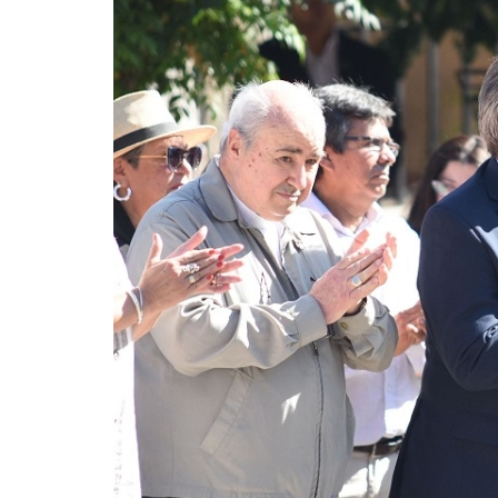
Lanzaron REBA Plu
"Jujuy acompaña" 
›
‹