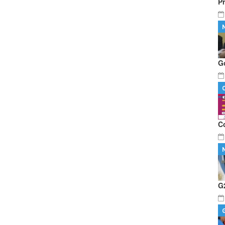
P
G
C
G