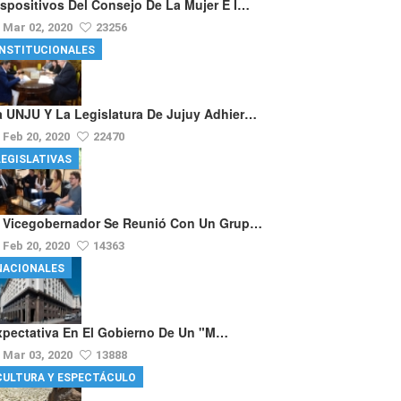
ispositivos Del Consejo De La Mujer E I…
Mar 02, 2020
23256
INSTITUCIONALES
a UNJU Y La Legislatura De Jujuy Adhier…
Feb 20, 2020
22470
LEGISLATIVAS
l Vicegobernador Se Reunió Con Un Grup…
Feb 20, 2020
14363
NACIONALES
xpectativa En El Gobierno De Un "m…
Mar 03, 2020
13888
CULTURA Y ESPECTÁCULO