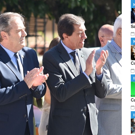
s, una nueva herramienta digital para
…
para fortalecer estrategias por las lactancias
S
C
C