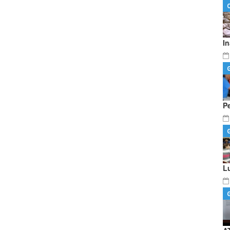
I
P
L