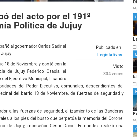
D
pó del acto por el 191º
ía Política de Jujuy
L
pañó al gobernador Carlos Sadir al
Publicado en
 Jujuy.
Legislativas
rrio 18 de Noviembre y contó con la
Visto
cia de Jujuy Federico Otaola, el
334 veces
E
 del Ejecutivo Municipal, Lisandro
utoridades del Poder Ejecutivo, comunales, descendientes del
ecinal del barrio 18 de Noviembre, de fuerzas de seguridad y
nador a las fuerzas de seguridad, el izamiento de las Banderas
E
lorales a los pies del busto que perpetúa la memoria del Coronel
ano de Jujuy, monseñor César Daniel Fernández realizó una