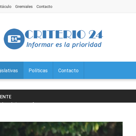
ctáculo
Gremiales
Contacto
islativas
Políticas
Contacto
IENTE
a la página y enfrenta
…
claró de interés "Desafío ECO Padre
…
e sede de una capacitación sobre
…
rola prepara un gran Festejo por
…
abezó la entrega de anteojos de
…