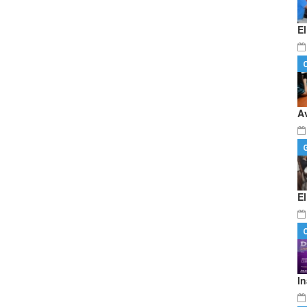
E
A
E
I