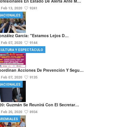
rofesionales En Estado De Alerta Ante M…
Feb 13, 2020
9241
NACIONALES
onzález García: "Estamos Lejos D…
Feb 07, 2020
9144
CULTURA Y ESPECTÁCULO
oordinan Acciones De Prevención Y Segu…
Feb 07, 2020
9135
NACIONALES
20: Guzmán Se Reunirá Con El Secretar…
Feb 20, 2020
8934
GREMIALES