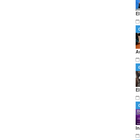
E
A
E
I