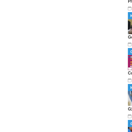
P
G
C
G