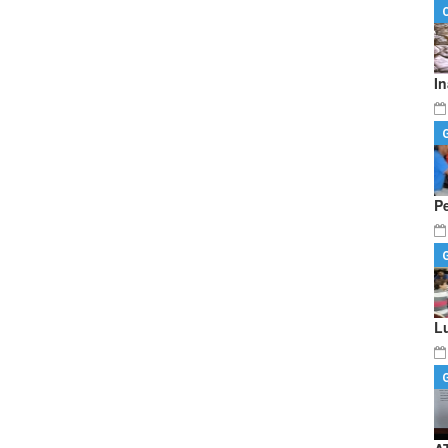
I
P
L