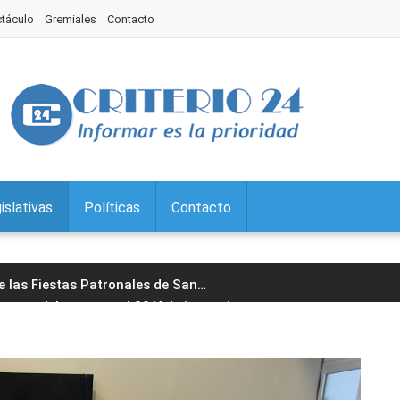
ctáculo
Gremiales
Contacto
islativas
Políticas
Contacto
de las Fiestas Patronales de San
…
paron del acto por el 201° Aniversario
…
l Jorge encabezó la 29° edición
…
cera edición del Torneo Jujeño
…
ario: prevención de la violencia de
…
guró un nuevo Punto Digital en
…