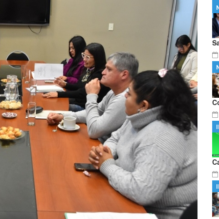
con el helicóptero sanitario salvó la
…
no aprobó la ley de propiedad
…
S
C
C