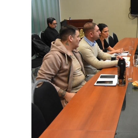
Exitoso operativo 
Senado: el Gobier
›
‹