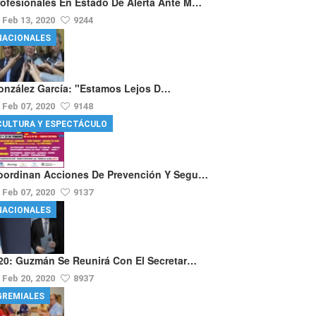
rofesionales En Estado De Alerta Ante M…
Feb 13, 2020
9244
NACIONALES
onzález García: "Estamos Lejos D…
Feb 07, 2020
9148
CULTURA Y ESPECTÁCULO
oordinan Acciones De Prevención Y Segu…
Feb 07, 2020
9137
NACIONALES
20: Guzmán Se Reunirá Con El Secretar…
Feb 20, 2020
8937
GREMIALES