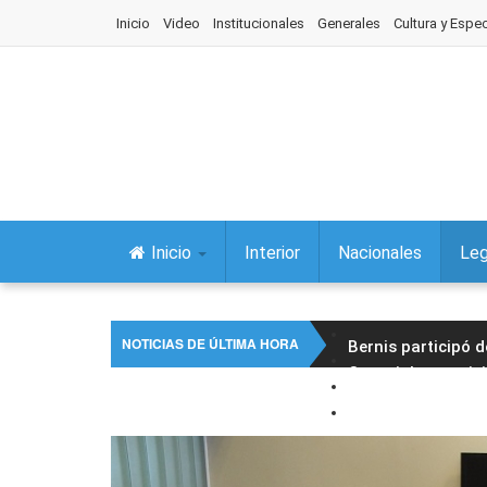
Inicio
Video
Institucionales
Generales
Cultura y Espe
Inicio
Interior
Nacionales
Leg
NOTICIAS DE ÚLTIMA HORA
Bernis participó 
Concejales partici
El intendente Raú
Jujuy lanzó la ter
Foro Jujuy Igualit
Carlos Sadir inau