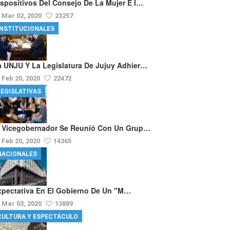
ispositivos Del Consejo De La Mujer E I…
Mar 02, 2020
23257
INSTITUCIONALES
a UNJU Y La Legislatura De Jujuy Adhier…
Feb 20, 2020
22472
LEGISLATIVAS
l Vicegobernador Se Reunió Con Un Grup…
Feb 20, 2020
14365
NACIONALES
xpectativa En El Gobierno De Un "m…
Mar 03, 2020
13889
CULTURA Y ESPECTÁCULO