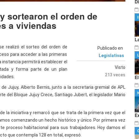
D
y sortearon el orden de
es a viviendas
L
e realizó el sorteo del orden de
Publicado en
oceso para acceder a las primeras
Legislativas
a instancia permitirá establecer el
Visto
tada y forma parte de un plan
213 veces
nidades.
E
e Jujuy, Alberto Bernis, junto a la secretaria gremial de APL
nte del Bloque Jujuy Crece, Santiago Jubert, el legislador Mario
de la iniciativa y remarcó que se trata de la primera vez que el
E
stamos comenzando un hecho histórico y único. Por primera vez
 este proceso habitacional para sus trabajadores. Hoy damos el
yecto que contempla 128 en total, expresó.