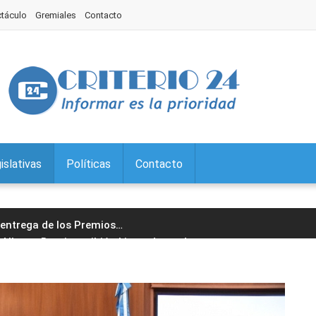
ctáculo
Gremiales
Contacto
islativas
Políticas
Contacto
a entrega de los Premios
…
Alberto Bernis recibió al intendente de
…
Interés Legislativo la muestra "Regiones
…
untos Sociales continúa el tratamiento
…
 en Palpalá: acto protocolar, desfile y
…
ron la exención a la Tasa por
…