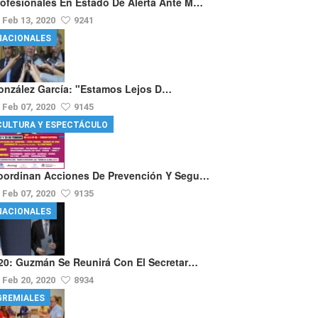
rofesionales En Estado De Alerta Ante M…
Feb 13, 2020
9241
NACIONALES
onzález García: "Estamos Lejos D…
Feb 07, 2020
9145
CULTURA Y ESPECTÁCULO
oordinan Acciones De Prevención Y Segu…
Feb 07, 2020
9135
NACIONALES
20: Guzmán Se Reunirá Con El Secretar…
Feb 20, 2020
8934
GREMIALES