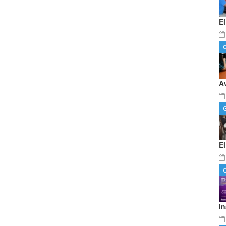
E
A
E
I