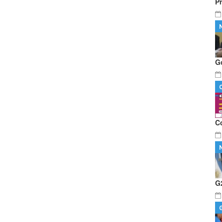
P
G
C
G