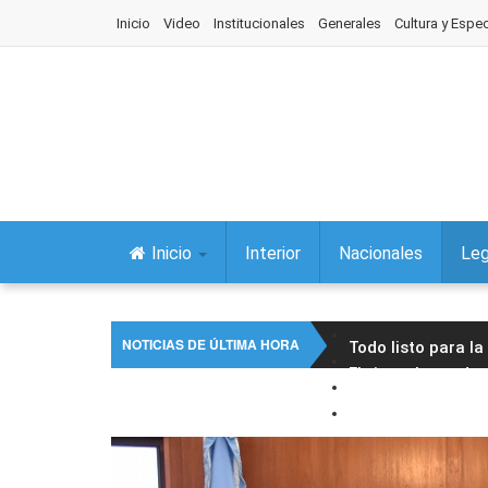
Inicio
Video
Institucionales
Generales
Cultura y Espe
Inicio
Interior
Nacionales
Leg
NOTICIAS DE ÚLTIMA HORA
Todo listo para l
El vicegobernador 
Fue declarada de 
La Comisión de As
Fiestas patronales
Concejales aproba