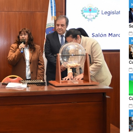
Domingo Faustino Sarmiento" de
…
mnos integrantes del proyecto literario
…
S
C
C