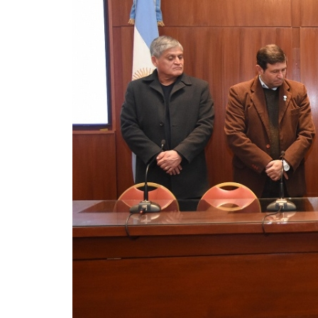
La Escuela N° 7 "
Sadir visitó a alu
›
‹