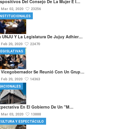
ispositivos Del Consejo De La Mujer E I…
Mar 02, 2020
23256
INSTITUCIONALES
a UNJU Y La Legislatura De Jujuy Adhier…
Feb 20, 2020
22470
LEGISLATIVAS
l Vicegobernador Se Reunió Con Un Grup…
Feb 20, 2020
14363
NACIONALES
xpectativa En El Gobierno De Un "m…
Mar 03, 2020
13888
CULTURA Y ESPECTÁCULO