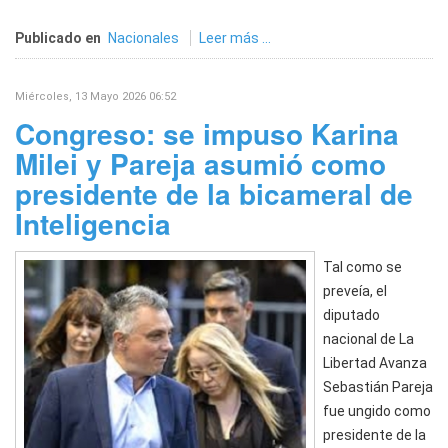
Publicado en
Nacionales
Leer más ...
Miércoles, 13 Mayo 2026 06:52
Congreso: se impuso Karina
Milei y Pareja asumió como
presidente de la bicameral de
Inteligencia
Tal como se
preveía, el
diputado
nacional de La
Libertad Avanza
Sebastián Pareja
fue ungido como
presidente de la