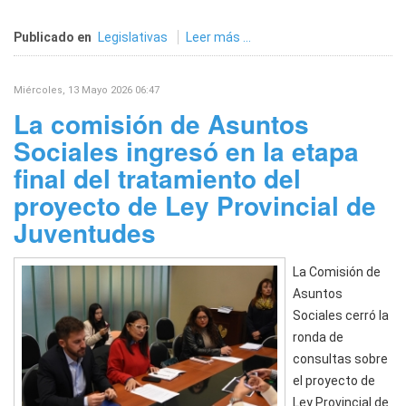
Publicado en
Legislativas
Leer más ...
Miércoles, 13 Mayo 2026 06:47
La comisión de Asuntos
Sociales ingresó en la etapa
final del tratamiento del
proyecto de Ley Provincial de
Juventudes
La Comisión de
Asuntos
Sociales cerró la
ronda de
consultas sobre
el proyecto de
Ley Provincial de