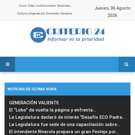
Inicio
Video
Institucionales
Generales
Jueves, 06 Agosto
Cultura y Espectáculo
Gremiales
Contacto
2026
NOTICIAS DE ÚLTIMA HORA
GENERACIÓN VALIENTE
El “Lobo” da vuelta la página y enfrenta
…
La Legislatura declaró de interés "Desafío ECO Padre
…
La Legislatura fue sede de una capacitación sobre
…
El intendente Rivarola prepara un gran Festejo por
…