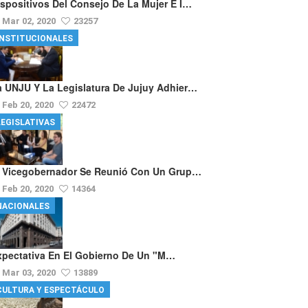
ispositivos Del Consejo De La Mujer E I…
Mar 02, 2020
23257
INSTITUCIONALES
a UNJU Y La Legislatura De Jujuy Adhier…
Feb 20, 2020
22472
LEGISLATIVAS
l Vicegobernador Se Reunió Con Un Grup…
Feb 20, 2020
14364
NACIONALES
xpectativa En El Gobierno De Un "m…
Mar 03, 2020
13889
CULTURA Y ESPECTÁCULO