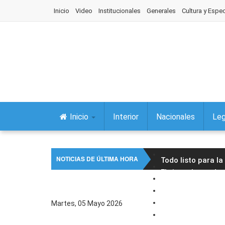
Inicio
Video
Institucionales
Generales
Cultura y Espe
Inicio
Interior
Nacionales
Leg
NOTICIAS DE ÚLTIMA HORA
Todo listo para l
El vicegobernador 
Fue declarada de 
La Comisión de As
Martes, 05 Mayo 2026
Fiestas patronales
Concejales aproba