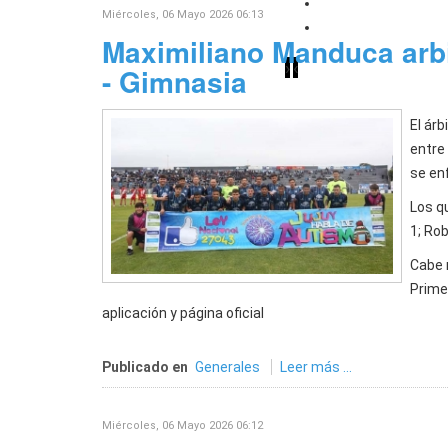
La Escuela N° 7 "
Miércoles, 06 Mayo 2026 06:13
Sadir visitó a alu
Maximiliano Manduca arb
›
‹
- Gimnasia
El árb
entre
se en
Los q
1; Rob
Cabe r
Prime
aplicación y página oficial
Publicado en
Generales
Leer más ...
Miércoles, 06 Mayo 2026 06:12