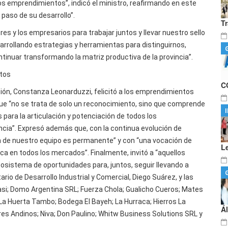
los emprendimientos”, indicó el ministro, reafirmando en este
paso de su desarrollo”.
T
 y los empresarios para trabajar juntos y llevar nuestro sello
rrollando estrategias y herramientas para distinguirnos,
tinuar transformando la matriz productiva de la provincia”.
tos
C
ación, Constanza Leonarduzzi, felicitó a los emprendimientos
que “no se trata de solo un reconocimiento, sino que comprende
ara la articulación y potenciación de todos los
cia”. Expresó además que, con la continua evolución de
n de nuestro equipo es permanente” y con “una vocación de
L
ca en todos los mercados”. Finalmente, invitó a “aquellos
sistema de oportunidades para, juntos, seguir llevando a
rio de Desarrollo Industrial y Comercial, Diego Suárez, y las
asi; Domo Argentina SRL; Fuerza Chola; Gualicho Cueros; Mates
 La Huerta Tambo; Bodega El Bayeh; La Hurraca; Hierros La
Á
ores Andinos; Niva; Don Paulino; Whitw Business Solutions SRL y