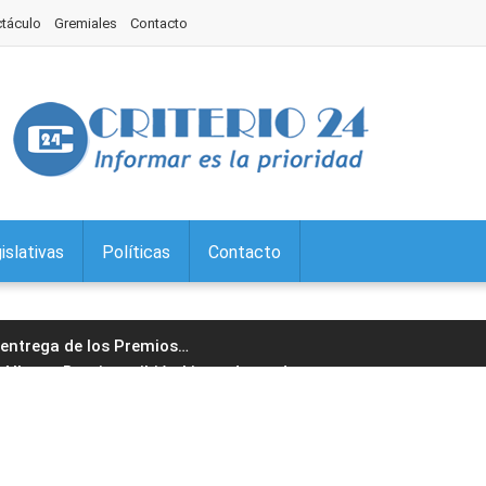
ctáculo
Gremiales
Contacto
islativas
Políticas
Contacto
a entrega de los Premios
…
Alberto Bernis recibió al intendente de
…
Interés Legislativo la muestra "Regiones
…
untos Sociales continúa el tratamiento
…
 en Palpalá: acto protocolar, desfile y
…
ron la exención a la Tasa por
…