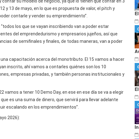
y contar su modelo de negocio, ya que lo tienen que contar en 3
2 y 13 de mayo, en lo que es propuesta de valor, el pitch y
E
 poder contarle y vender su emprendimiento”.
 “todos los que se vayan inscribiendo van a poder estar
rentes del emprendedurismo y empresarios jujeños, así que
ancias de semifinales y finales, de todas maneras, van a poder
A
 una capacitación acerca del monotributo. El 15 vamos a hacer
n inscrito, ahí vamos a contarles quiénes son los 10
ciones, empresas privadas, y también personas institucionales y
E
l 22 vamos a tener 10 Demo Day, en ese en ese día se va a elegir
, que es una suma de dinero, que servirá para llevar adelante
uir escalando en los emprendimientos”.
ayo 2026):
I