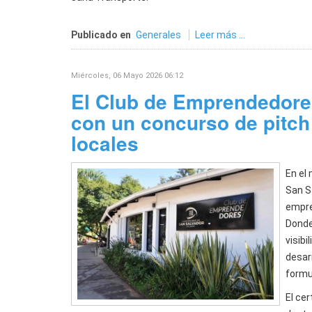
Publicado en
Generales
Leer más ...
Miércoles, 06 Mayo 2026 06:12
El Club de Emprendedores
con un concurso de pitch
locales
En el
San S
empre
Donde
visibi
desarr
formu
El ce