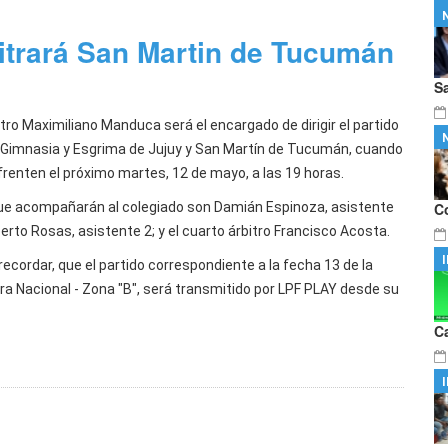
Domingo Faustino Sarmiento" de
…
mnos integrantes del proyecto literario
…
itrará San Martin de Tucumán
S
itro Maximiliano Manduca será el encargado de dirigir el partido
 Gimnasia y Esgrima de Jujuy y San Martín de Tucumán, cuando
frenten el próximo martes, 12 de mayo, a las 19 horas.
ue acompañarán al colegiado son Damián Espinoza, asistente
C
erto Rosas, asistente 2; y el cuarto árbitro Francisco Acosta.
ecordar, que el partido correspondiente a la fecha 13 de la
ra Nacional - Zona "B", será transmitido por LPF PLAY desde su
C