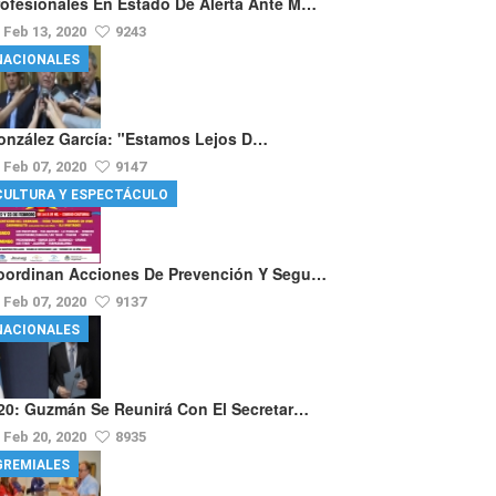
rofesionales En Estado De Alerta Ante M…
Feb 13, 2020
9243
NACIONALES
onzález García: "Estamos Lejos D…
Feb 07, 2020
9147
CULTURA Y ESPECTÁCULO
oordinan Acciones De Prevención Y Segu…
Feb 07, 2020
9137
NACIONALES
20: Guzmán Se Reunirá Con El Secretar…
Feb 20, 2020
8935
GREMIALES