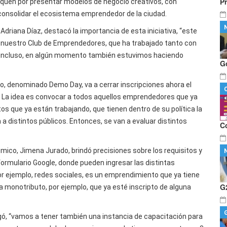
P
quen por presentar modelos de negocio creativos, con
consolidar el ecosistema emprendedor de la ciudad.
 Adriana Díaz, destacó la importancia de esta iniciativa, “este
e nuestro Club de Emprendedores, que ha trabajado tanto con
e incluso, en algún momento también estuvimos haciendo
G
o, denominado Demo Day, va a cerrar inscripciones ahora el
22. La idea es convocar a todos aquellos emprendedores que ya
s que ya están trabajando, que tienen dentro de su política la
a a distintos públicos. Entonces, se van a evaluar distintos
C
ómico, Jimena Jurado, brindó precisiones sobre los requisitos y
 formulario Google, donde pueden ingresar las distintas
por ejemplo, redes sociales, es un emprendimiento que ya tiene
G
 monotributo, por ejemplo, que ya esté inscripto de alguna
regó, “vamos a tener también una instancia de capacitación para