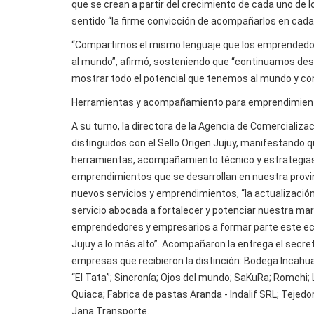
que se crean a partir del crecimiento de cada uno de 
sentido “la firme convicción de acompañarlos en cada 
“Compartimos el mismo lenguaje que los emprendedores
al mundo”, afirmó, sosteniendo que “continuamos desa
mostrar todo el potencial que tenemos al mundo y con
Herramientas y acompañamiento para emprendimien
A su turno, la directora de la Agencia de Comercializ
distinguidos con el Sello Origen Jujuy, manifestando 
herramientas, acompañamiento técnico y estrategias p
emprendimientos que se desarrollan en nuestra provin
nuevos servicios y emprendimientos, “la actualizació
servicio abocada a fortalecer y potenciar nuestra mar
emprendedores y empresarios a formar parte este eco
Jujuy a lo más alto”. Acompañaron la entrega el secreta
empresas que recibieron la distinción: Bodega Incahu
“El Tata”; Sincronía; Ojos del mundo; SaKuRa; Romchi;
Quiaca; Fabrica de pastas Aranda - Indalif SRL; Tejed
Jana Transporte.