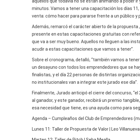
aquellos que todavía no se están animando a poder ir 
minutos. Vamos a tener una capacitación los días 11, 1
venta: cómo hacer para pararse frente a un público y
Además, remarcó el carácter abierto de la propuesta ,
presente en estas capacitaciones gratuitas con refe
que va a ser muy bueno. Aquellos no lleguen a las inst
acudir a estas capacitaciones que vamos a tener”.
Sobre el cronograma, detalló, “también vamos a tener
un desayuno con todos los emprendedores que se haya
finalistas, y el día 22 personas de distintas organiza
no institucionales van a integrar este jurado ese día”.
Finalmente, Jurado anticipó el cierre del concurso, “e
al ganador, y este ganador, recibirá un premio tangible
esa necesidad que tiene, es una ayuda como para seg
Agenda – Cumpleaños del Club de Emprendedores (m
Lunes 11: Taller de Propuesta de Valor | Leo Villanueva
Martes 12: Taller de Pitch | Seba Mealla