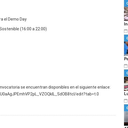
ara el Demo Day
I
Sostenible (16:00 a 22:00)
P
nvocatoria se encuentran disponibles en el siguiente enlace:
L
YU0aAgJPEmhVP2pL_VZOQklL_SdOB8tcI/edit?tab=t.0